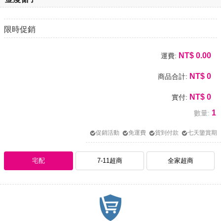
限時促銷
NT$
0.00
運費:
NT$
0
商品合計:
NT$
0
實付:
1
數量:
促銷活動
免運費
貨到付款
七天鑒賞期
宅配
7-11超商
全家超商