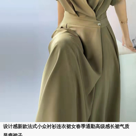
设计感新款法式小众衬衫连衣裙女春季通勤高级感长裙气质
显瘦裙子