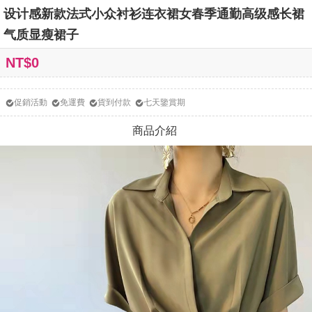
设计感新款法式小众衬衫连衣裙女春季通勤高级感长裙
气质显瘦裙子
NT$0
促銷活動
免運費
貨到付款
七天鑒賞期
商品介紹