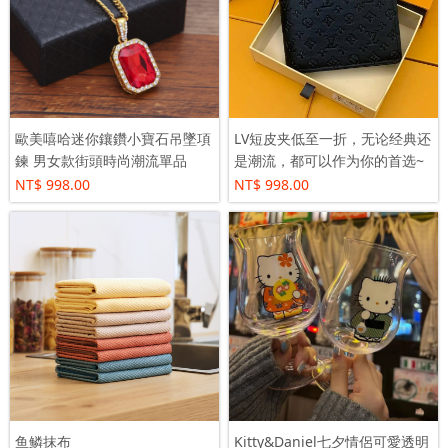
歐美嘻哈迷你鑲鑽小寶石吊墜項
LV短皮夹低至一折，无论经典还
鍊 男女款街頭時尚潮流單品
是潮流，都可以作为你的首选~
NT$ 998.00
NT$ 998.00
鱼鳞抹布
Kitty&Daniel七夕情侶可愛透明