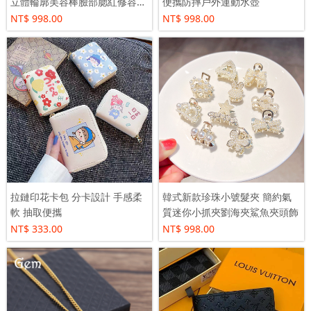
立體輪廓美容棒臉部腮紅修容高
便攜防摔戶外運動水壺
光彩妝棒
NT$ 998.00
NT$ 998.00
拉鏈印花卡包 分卡設計 手感柔
韓式新款珍珠小號髮夾 簡約氣
軟 抽取便攜
質迷你小抓夾劉海夾鯊魚夾頭飾
NT$ 333.00
NT$ 998.00