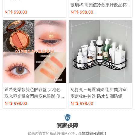
玻璃杯 高顏值冷飲果汁飲品杯
紅酒啤酒杯
NT$ 999.00
NT$ 998.00
茗希芝爆款雙色眼影盤 大地色
免打孔三角置物架 衛生間浴室
珠光啞光橘金閃南瓜色眼影 便
廚房收納神器 防水防潮防銹
攜小盤美妝
NT$ 998.00
NT$ 998.00
買家保障
如果您購買的商品與描述不符，
全額或部分退款！